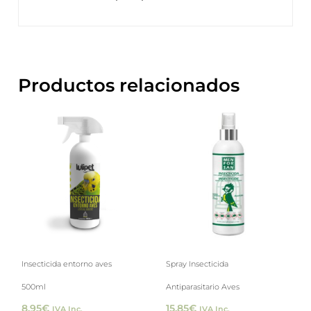
Productos relacionados
Insecticida entorno aves
Spray Insecticida
500ml
Antiparasitario Aves
8,95
€
15,85
€
IVA Inc.
IVA Inc.