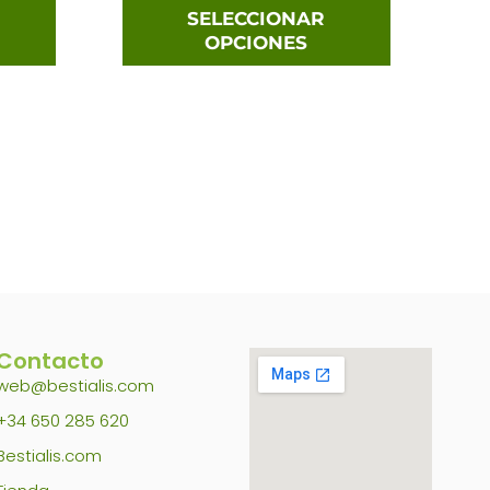
página
página
SELECCIONAR
OPCIONES
de
de
producto
producto
Contacto
web@bestialis.com
+34 650 285 620
Bestialis.com