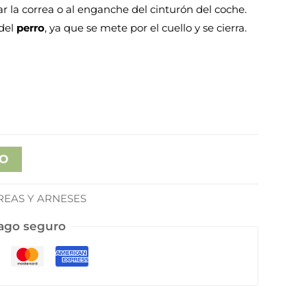
e
r la correa o al enganche del cinturón del coche.
 del
perro
, ya que se mete por el cuello y se cierra.
5€
a
5€
TO
REAS Y ARNESES
ago seguro