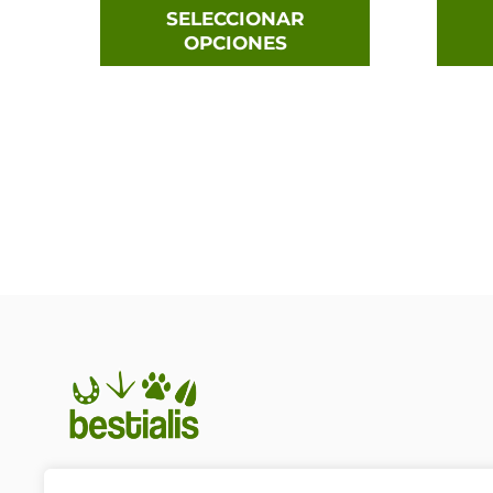
página
SELECCIONAR
OPCIONES
de
producto
En Bestialis unimos calidad,