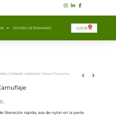
0
CARRITO
0,00
€
AR
CENTRO VETERINARIO
ARES, CORREAS Y ARNESES
/ Pertal X-Treme Pro
o
Camuflaje
c.
os:
 de liberación rápida, asa de nylon en la parte