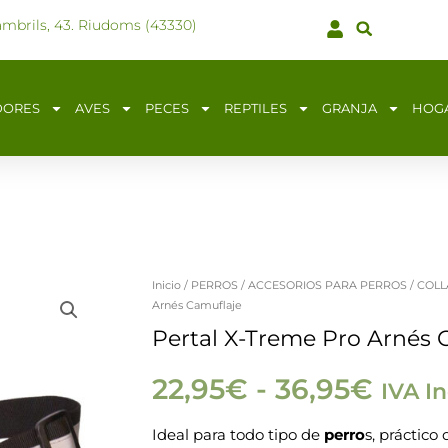
ambrils, 43. Riudoms (43330)
DORES
AVES
PECES
REPTILES
GRANJA
HOG
Inicio
/
PERROS
/
ACCESORIOS PARA PERROS
/
COLL
Pertal
Rang
Arnés Camuflaje
X-
Pertal X-Treme Pro Arnés 
de
Treme
Pro
22,95
€
-
36,95
€
IVA In
preci
Arnés
Ideal para todo tipo de
perro
s, práctico
Camuflaje