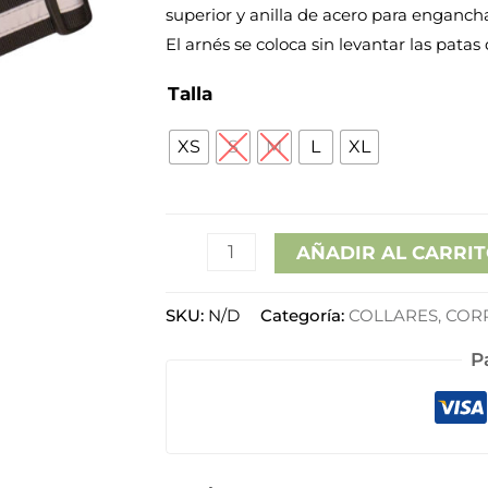
desd
superior y anilla de acero para engancha
cantidad
El arnés se coloca sin levantar las patas
22,9
Talla
hast
XS
S
M
L
XL
36,9
AÑADIR AL CARRI
SKU:
N/D
Categoría:
COLLARES, COR
P