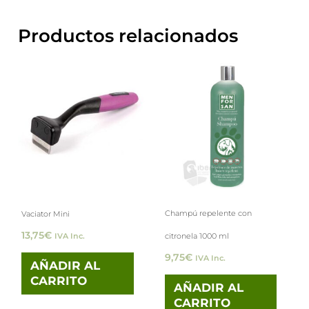
Productos relacionados
Champú repelente con
Vaciator Mini
13,75
€
citronela 1000 ml
IVA Inc.
9,75
€
IVA Inc.
AÑADIR AL
CARRITO
AÑADIR AL
CARRITO