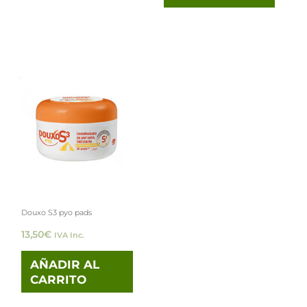
Douxo S3 pyo pads
13,50
€
IVA Inc.
AÑADIR AL
CARRITO