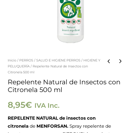
Inicio
/
PERROS
/
SALUD E HIGIENE PERROS
/
HIGIENE Y
Repelente
PELUQUERÍA
/ Repelente Natural de Insectos con
Natural
Citronela 500 ml
de
Repelente Natural de Insectos con
Citronela 500 ml
Insectos
con
8,95
€
IVA Inc.
Citronela
500
REPELENTE NATURAL de insectos con
ml
citronela
de
MENFORSAN.
Spray repelente de