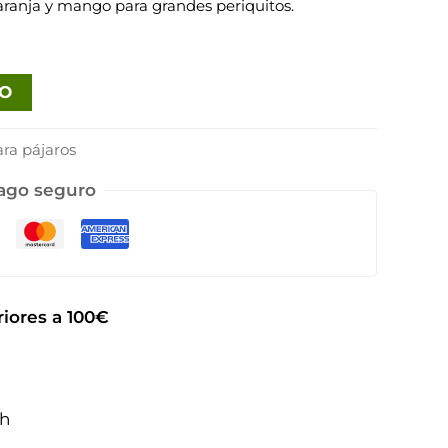
naranja y mango para grandes periquitos.
TO
ra pájaros
ago seguro
iores a 100€
2h