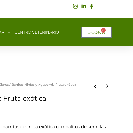
0
CARRITO
0,00
€
AR
CENTRO VETERINARIO
jaros
/ Barritas Ninfas y Agapornis Fruta exótica
s Fruta exótica
 barritas de fruta exótica con palitos de semillas