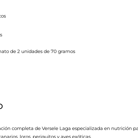
cos
s
mato de 2 unidades de 70 gramos
D
ión completa de Versele Laga especializada en nutrición par
anarios, loros, periquitos y aves exóticas.