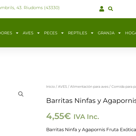
ambrils, 43. Riudoms (43330)
DORES
AVES
PECES
REPTILES
GRANJA
HOG
Inicio
/
AVES
/
Alimentación para aves
/
Comida para pá
Barritas
Ninfas
Barritas Ninfas y Agaporni
y
4,55
€
IVA Inc.
Agapornis
Fruta
Barritas Ninfa y Agapornis Fruta Exótica,
exótica