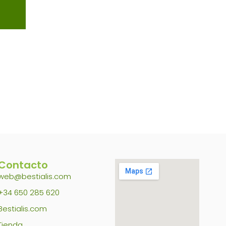
página
de
producto
Contacto
web@bestialis.com
+34 650 285 620
Bestialis.com
Tienda