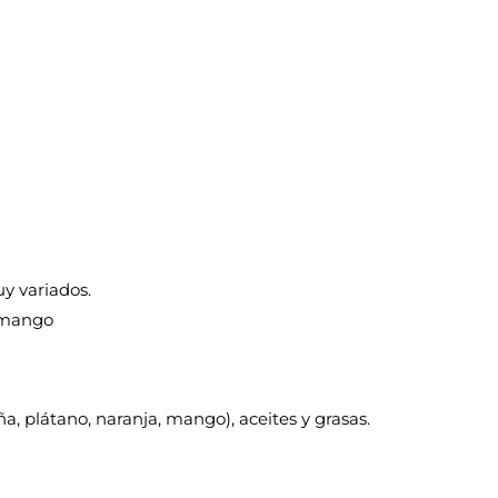
uy variados.
y mango
ña, plátano, naranja, mango), aceites y grasas.