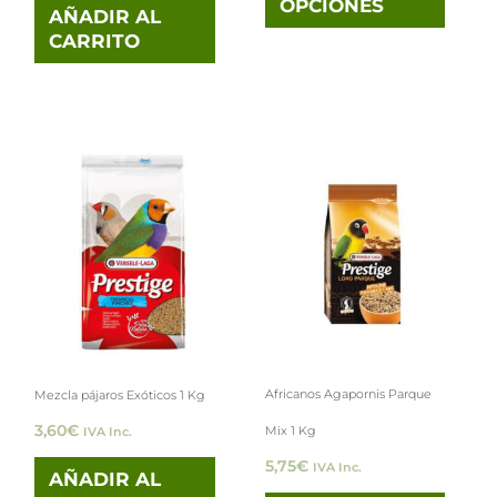
OPCIONES
en
AÑADIR AL
CARRITO
la
pági
de
prod
Africanos Agapornis Parque
Mezcla pájaros Exóticos 1 Kg
3,60
€
Mix 1 Kg
IVA Inc.
5,75
€
IVA Inc.
AÑADIR AL