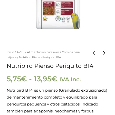
Inicio
/
AVES
/
Alimentación para aves
/
Comida para
Nutribird
Rango
pájaros
/ Nutribird Pienso Periquito B14
Pienso
Nutribird Pienso Periquito B14
de
Periquito
B14
5,75
€
-
13,95
€
IVA Inc.
precios:
cantidad
Nutribird B 14 es un pienso (Granulado extrusionado)
desde
de mantenimiento completo y equilibrado para
periquitos pequeños y otros psitácidos. Indicado
5,75€
también para agapornis, neophemas y forpus.