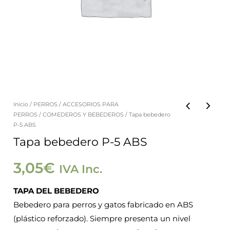
Inicio
/
PERROS
/
ACCESORIOS PARA
Tapa
PERROS
/
COMEDEROS Y BEBEDEROS
/ Tapa bebedero
bebedero
P-5 ABS
P-
Tapa bebedero P-5 ABS
5
3,05
€
IVA Inc.
ABS
cantidad
TAPA DEL BEBEDERO
Bebedero para perros y gatos fabricado en ABS
(plástico reforzado). Siempre presenta un nivel