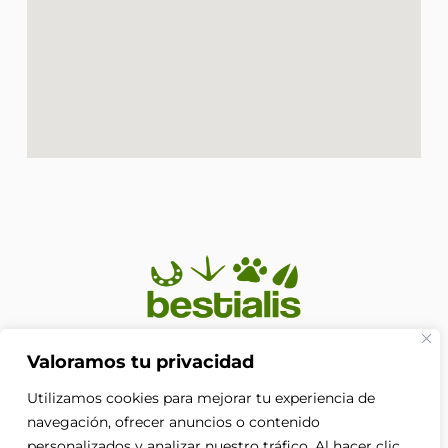
En Bestialis unimos calidad, confianza y pasión por los
Valoramos tu privacidad
animales para ayudarte a ofrecerles el cuidado que
Utilizamos cookies para mejorar tu experiencia de
merecen. Porque su bienestar no es solo nuestra
prioridad, es nuestra razón de ser.
navegación, ofrecer anuncios o contenido
F
personalizados y analizar nuestro tráfico. Al hacer clic