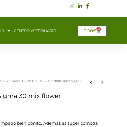
0
CARRITO
0,00
€
AR
CENTRO VETERINARIO
TAS Y CAMAS PARA PERROS
/ Colchón Rectangular
Sigma 30 mix flower
tampado bien bonito. Además es súper cómoda