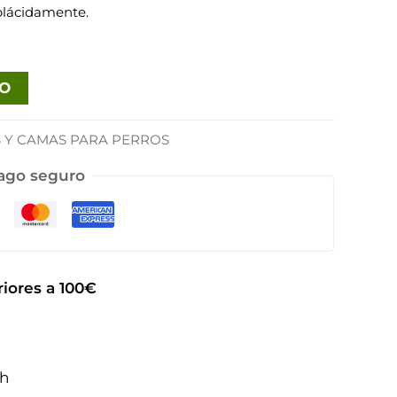
plácidamente.
TO
 Y CAMAS PARA PERROS
ago seguro
iores a 100€
2h