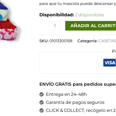
para que tu mascota pueda descansar 
flower
Disponibilidad:
2 disponibles
cantidad
AÑADIR AL CARRI
SKU:
01013300158
Categoría:
CASETAS
P
ENVÍO GRATIS para pedidos super
Entrega en 24-48h
Garantía de pagos seguros
CLICK & COLLECT, recógelo en 