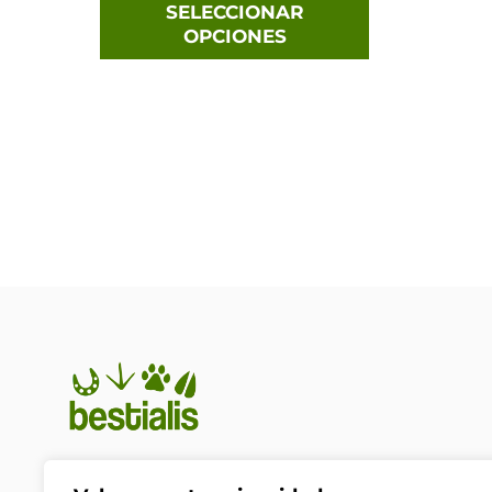
de
SELECCIONAR
producto
OPCIONES
En Bestialis unimos calidad,