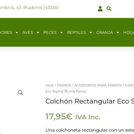
ambrils, 43. Riudoms (43330)
DORES
AVES
PECES
REPTILES
GRANJA
HOG
Inicio
/
PERROS
/
ACCESORIOS PARA PERROS
/
CASE
Colchón
Eco Sigma 30 mix flower
Rectangular
Colchón Rectangular Eco 
Eco
Sigma
17,95
€
IVA Inc.
30
Una colchoneta rectangular con un es
mix