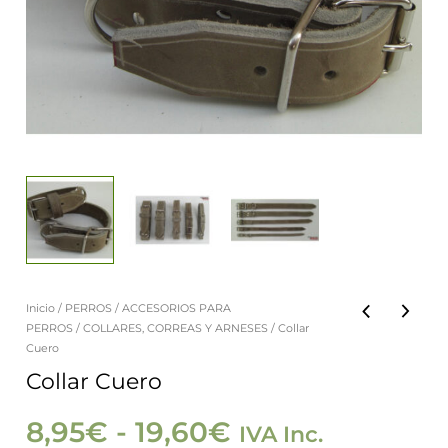
Inicio
/
PERROS
/
ACCESORIOS PARA
Collar
Rango
PERROS
/
COLLARES, CORREAS Y ARNESES
/ Collar
Cuero
Cuero
de
cantidad
Collar Cuero
precios:
8,95
€
-
19,60
€
IVA Inc.