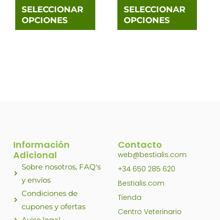
elegir
elegi
SELECCIONAR
SELECCIONAR
OPCIONES
OPCIONES
en
en
la
la
página
pági
de
de
producto
prod
Información
Contacto
Adicional
web@bestialis.com
Sobre nosotros, FAQ's
+34 650 285 620
y envíos
Bestialis.com
Condiciones de
Tienda
cupones y ofertas
Centro Veterinario
Aviso legal