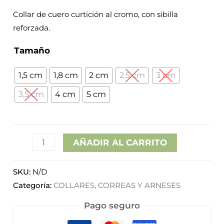
desde
Collar de cuero curtición al cromo, con sibilla
reforzada.
8,95€
Tamaño
hasta
1,5 cm
1,8 cm
2 cm
2,5 cm
3 cm
19,60€
3,5 cm
4 cm
5 cm
AÑADIR AL CARRITO
SKU:
N/D
Categoría:
COLLARES, CORREAS Y ARNESES
Pago seguro