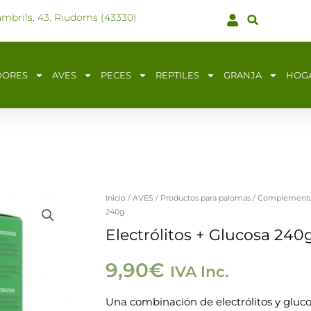
ambrils, 43. Riudoms (43330)
DORES
AVES
PECES
REPTILES
GRANJA
HOG
Inicio
/
AVES
/
Productos para palomas
/
Complementos
240g
Electrólitos + Glucosa 240
9,90
€
IVA Inc.
Una combinación de electrólitos y gluc