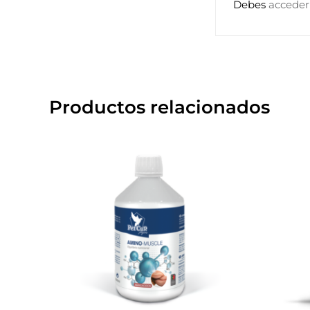
Debes
acceder
Productos relacionados
Este
producto
tiene
múltiples
variantes.
Las
opciones
se