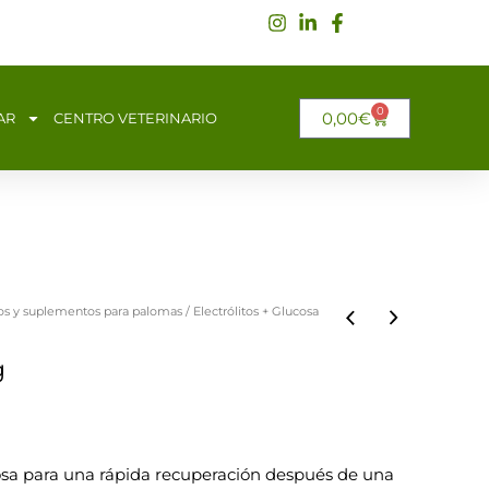
0
CARRITO
0,00
€
AR
CENTRO VETERINARIO
 y suplementos para palomas
/ Electrólitos + Glucosa
g
osa para una rápida recuperación después de una