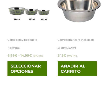
desde
tiene
6,99€
hasta
múltiples
14,99€
variantes.
Las
opciones
Comedero / Bebedero
Comedero Acero inoxidable
se
Hermosa
21 cm/1750 ml
pueden
6,99
€
-
14,99
€
3,15
€
IVA Inc.
IVA Inc.
elegir
en
SELECCIONAR
AÑADIR AL
OPCIONES
CARRITO
la
página
de
producto