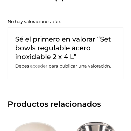
No hay valoraciones aún.
Sé el primero en valorar “Set
bowls regulable acero
inoxidable 2 x 4 L”
Debes
acceder
para publicar una valoración.
Productos relacionados
Rango
Este
de
precios:
prod